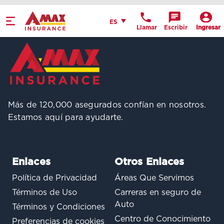
Home
Español
ES
Llamar
Escribir
Ingresar
Obtén indicaciones
llame a la oficina
Detalles de la
ubicación
Más de 120,000 asegurados confían en nosotros.
Estamos aquí para ayudarte.
Enlaces
Otros Enlaces
Política de Privacidad
Áreas Que Servimos
Términos de Uso
Carreras en seguro de
Auto
Términos y Condiciones
Centro de Conocimiento
Preferencias de cookies