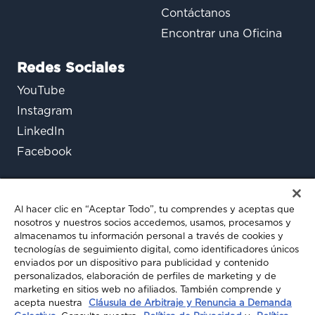
Contáctanos
Encontrar una Oficina
Redes Sociales
YouTube
Instagram
LinkedIn
Facebook
Al hacer clic en “Aceptar Todo”, tu comprendes y aceptas que
nosotros y nuestros socios accedemos, usamos, procesamos y
almacenamos tu información personal a través de cookies y
tecnologías de seguimiento digital, como identificadores únicos
enviados por un dispositivo para publicidad y contenido
¿Aún tienes preguntas?
personalizados, elaboración de perfiles de marketing y de
marketing en sitios web no afiliados. También comprende y
Chatea con nosotros
acepta nuestra
Cláusula de Arbitraje y Renuncia a Demanda