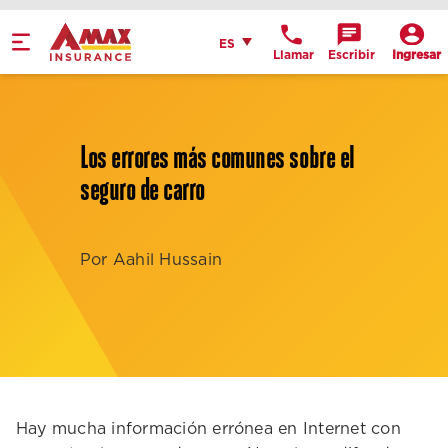
Home
Español
ES
Llamar
Escribir
Ingresar
Obtén indicaciones
llame a la oficina
Los errores más comunes sobre el
Detalles de la
seguro de carro
ubicación
Por Aahil Hussain
Hay mucha información errónea en Internet con