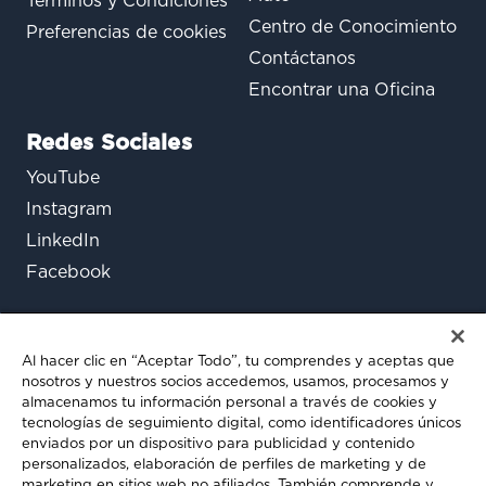
Términos y Condiciones
Centro de Conocimiento
Preferencias de cookies
Contáctanos
Encontrar una Oficina
Redes Sociales
YouTube
Instagram
LinkedIn
Facebook
Al hacer clic en “Aceptar Todo”, tu comprendes y aceptas que
nosotros y nuestros socios accedemos, usamos, procesamos y
almacenamos tu información personal a través de cookies y
tecnologías de seguimiento digital, como identificadores únicos
enviados por un dispositivo para publicidad y contenido
¿Aún tienes preguntas?
personalizados, elaboración de perfiles de marketing y de
marketing en sitios web no afiliados. También comprende y