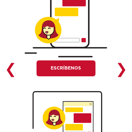
❮
❯
ESCRÍBENOS