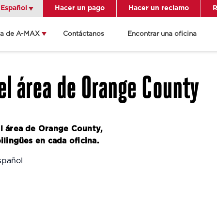
Español
Español
Hacer un pago
Hacer un reclamo
R
ca de A-MAX
Contáctanos
Encontrar una oficina
én indicaciones
ame a la oficina
el área de Orange County
lles de la
cación
l área de Orange County,
lingües en cada oficina.
spañol