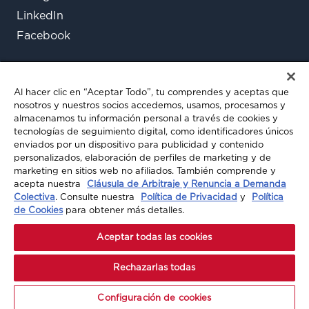
LinkedIn
Facebook
Al hacer clic en “Aceptar Todo”, tu comprendes y aceptas que
nosotros y nuestros socios accedemos, usamos, procesamos y
almacenamos tu información personal a través de cookies y
tecnologías de seguimiento digital, como identificadores únicos
enviados por un dispositivo para publicidad y contenido
¿Aún tienes preguntas?
personalizados, elaboración de perfiles de marketing y de
marketing en sitios web no afiliados. También comprende y
Chatea con nosotros
acepta nuestra
Cláusula de Arbitraje y Renuncia a Demanda
Colectiva
. Consulte nuestra
Política de Privacidad
y
Política
de Cookies
para obtener más detalles.
© 2026 A-MAX INSURANCE. TODOS LOS
Aceptar todas las cookies
DERECHOS RESERVADOS
Rechazarlas todas
Configuración de cookies