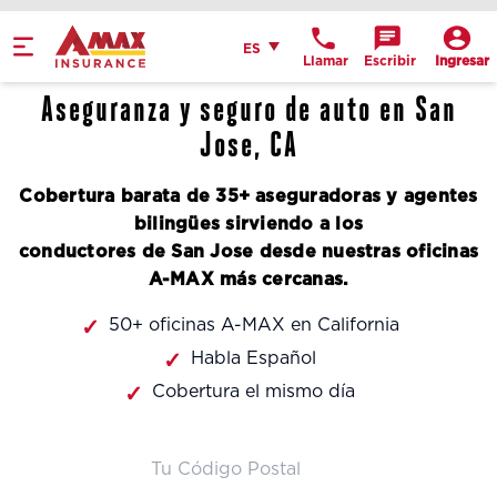
Home
Español
ES
Llamar
Escribir
Ingresar
Obtén indicaciones
Aseguranza y seguro de auto en San
llame a la oficina
Jose, CA
Detalles de la
Cobertura barata de 35+ aseguradoras y agentes
ubicación
bilingües sirviendo a los
conductores de San Jose desde nuestras oficinas
A-MAX más cercanas.
50+ oficinas A-MAX en California
Habla Español
Cobertura el mismo día