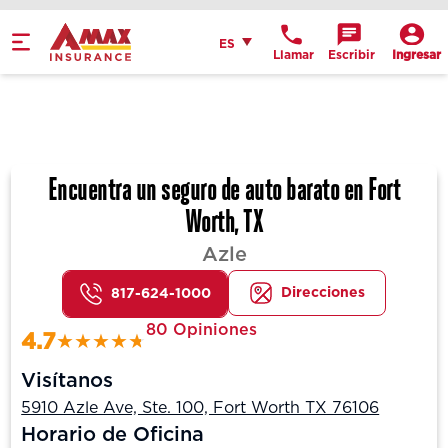
Español
ES
Llamar
Escribir
Ingresar
Get Directions
Send an Email
Location Details
Encuentra un seguro de auto barato en Fort
Worth, TX
Azle
Direcciones
817-624-1000
80 Opiniones
4.7
Visítanos
5910 Azle Ave, Ste. 100, Fort Worth TX 76106
Horario de Oficina