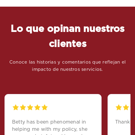
Lo que opinan nuestros
clientes
Conoce las historias y comentarios que reflejan el
impacto de nuestros servicios.
Betty has been phenomenal in
Thank yo
helping me with my policy, she