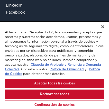
LinkedIn
Facebook
Al hacer clic en “Aceptar Todo”, tu comprendes y aceptas que
nosotros y nuestros socios accedemos, usamos, procesamos y
almacenamos tu información personal a través de cookies y
tecnologías de seguimiento digital, como identificadores únicos
enviados por un dispositivo para publicidad y contenido
¿Aún tienes preguntas?
personalizados, elaboración de perfiles de marketing y de
marketing en sitios web no afiliados. También comprende y
Chatea con nosotros
acepta nuestra
Cláusula de Arbitraje y Renuncia a Demanda
Colectiva
. Consulte nuestra
Política de Privacidad
y
Política
de Cookies
para obtener más detalles.
© 2026 A-MAX INSURANCE. TODOS LOS
Aceptar todas las cookies
DERECHOS RESERVADOS
Rechazarlas todas
Configuración de cookies