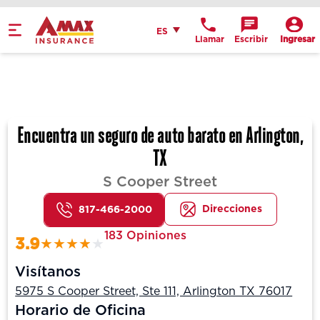
Español
ES
Llamar
Escribir
Ingresar
Get Directions
Send an Email
Location Details
Encuentra un seguro de auto barato en Arlington,
TX
S Cooper Street
Direcciones
817-466-2000
183 Opiniones
3.9
Visítanos
5975 S Cooper Street, Ste 111, Arlington TX 76017
Horario de Oficina