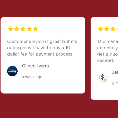
Customer service is great but it's
The mana
outrageous I have to pay a 10
extremely 
dollar fee for payment process
get a quote, and left wit
insured.
Gilbert Ivarra
Jes
a week ago
5 