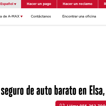
Español
Español
Hacer un pago
Hacer un reclamo
R
ca de A-MAX
Contáctanos
Encontrar una oficina
Get Directions
Send an Email
ocation Details
seguro de auto barato en Elsa,