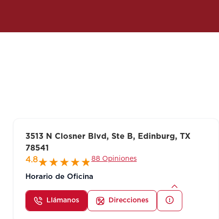
3513 N Closner Blvd, Ste B, Edinburg, TX
78541
88 Opiniones
4.8
Horario de Oficina
Llámanos
Direcciones