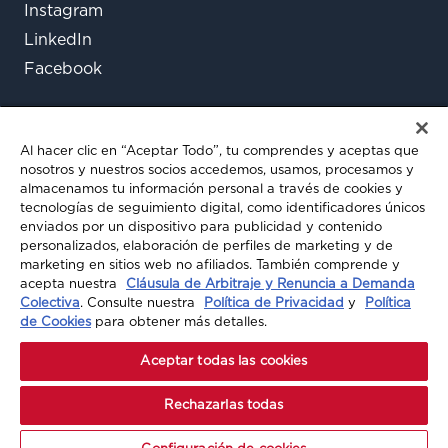
Instagram
LinkedIn
Facebook
Al hacer clic en “Aceptar Todo”, tu comprendes y aceptas que
nosotros y nuestros socios accedemos, usamos, procesamos y
almacenamos tu información personal a través de cookies y
tecnologías de seguimiento digital, como identificadores únicos
enviados por un dispositivo para publicidad y contenido
¿Aún tienes preguntas?
personalizados, elaboración de perfiles de marketing y de
marketing en sitios web no afiliados. También comprende y
Chatea con nosotros
acepta nuestra
Cláusula de Arbitraje y Renuncia a Demanda
Colectiva
. Consulte nuestra
Política de Privacidad
y
Política
de Cookies
para obtener más detalles.
© 2026 A-MAX INSURANCE. TODOS LOS
Aceptar todas las cookies
DERECHOS RESERVADOS
Rechazarlas todas