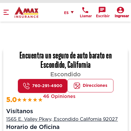
Español
ES
Llamar
Escribir
Ingresar
Get Directions
Send an Email
Location Details
Encuentra un seguro de auto barato en
Escondido, California
Escondido
Direcciones
760-291-4900
46 Opiniones
5.0
Visítanos
1565 E. Valley Pkwy, Escondido California 92027
Horario de Oficina