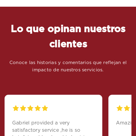
Lo que opinan nuestros
clientes
Conoce las historias y comentarios que reflejan el
impacto de nuestros servicios.
Gabriel provided a very
Amazing
satisfactory service ,he is so