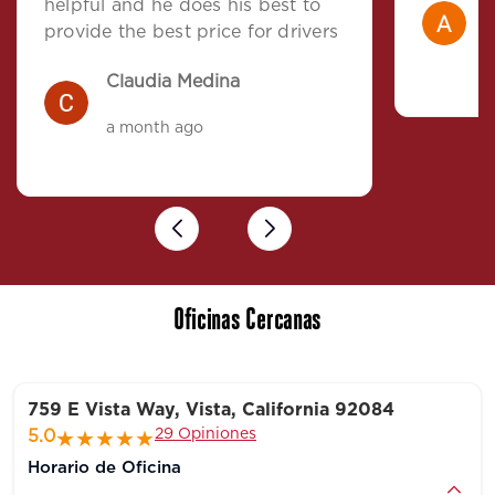
A
helpful and he does his best to
provide the best price for drivers
a
Claudia Medina
a month ago
Previous
Next
Oficinas Cercanas
759 E Vista Way, Vista, California 92084
29 Opiniones
5.0
Horario de Oficina