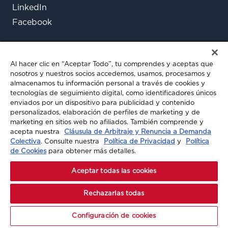
LinkedIn
Facebook
Al hacer clic en “Aceptar Todo”, tu comprendes y aceptas que
nosotros y nuestros socios accedemos, usamos, procesamos y
almacenamos tu información personal a través de cookies y
tecnologías de seguimiento digital, como identificadores únicos
enviados por un dispositivo para publicidad y contenido
¿Aún tienes preguntas?
personalizados, elaboración de perfiles de marketing y de
marketing en sitios web no afiliados. También comprende y
Chatea con nosotros
acepta nuestra
Cláusula de Arbitraje y Renuncia a Demanda
Colectiva
. Consulte nuestra
Política de Privacidad
y
Política
de Cookies
para obtener más detalles.
© 2026 A-MAX INSURANCE. TODOS LOS
Aceptar todas las cookies
DERECHOS RESERVADOS
Rechazarlas todas
Configuración de cookies