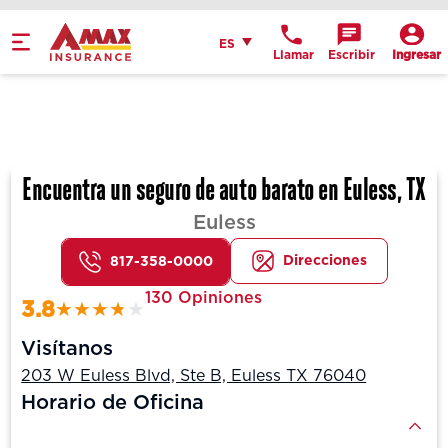
Español
ES
Llamar
Escribir
Ingresar
Get Directions
Send an Email
Location Details
Encuentra un seguro de auto barato en Euless, TX
Euless
Direcciones
817-358-0000
130 Opiniones
3.8
Visítanos
203 W Euless Blvd, Ste B, Euless TX 76040
Horario de Oficina