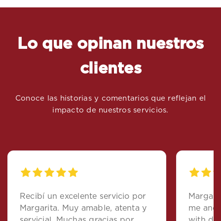
Lo que opinan nuestros
clientes
Conoce las historias y comentarios que reflejan el
impacto de nuestros servicios.
Recibí un excelente servicio por
Margarit
Margarita. Muy amable, atenta y
me and 
servicial. Muchas gracias por
with det