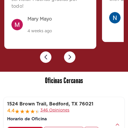
todo!
N
Mary Mayo
4
4 weeks ago
Previous
Next
Oficinas Cercanas
1524 Brown Trail, Bedford, TX 76021
346 Opiniones
4.4
Horario de Oficina