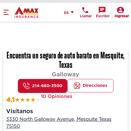
Español
ES
Llamar
Escribir
Ingresar
Get Directions
Send an Email
Location Details
Encuentra un seguro de auto barato en Mesquite,
Texas
Galloway
Direcciones
214-660-3500
10 Opiniones
4.1
Visítanos
3330 North Galloway Avenue, Mesquite Texas
75150