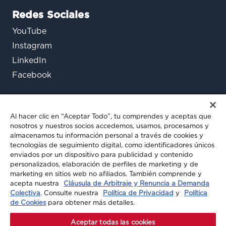
Redes Sociales
YouTube
Instagram
LinkedIn
Facebook
Al hacer clic en “Aceptar Todo”, tu comprendes y aceptas que
nosotros y nuestros socios accedemos, usamos, procesamos y
almacenamos tu información personal a través de cookies y
tecnologías de seguimiento digital, como identificadores únicos
enviados por un dispositivo para publicidad y contenido
¿Aún tienes preguntas?
personalizados, elaboración de perfiles de marketing y de
marketing en sitios web no afiliados. También comprende y
Chatea con nosotros
acepta nuestra
Cláusula de Arbitraje y Renuncia a Demanda
Colectiva
. Consulte nuestra
Política de Privacidad
y
Política
de Cookies
para obtener más detalles.
© 2026 A-MAX INSURANCE. TODOS LOS
Aceptar todas las cookies
DERECHOS RESERVADOS