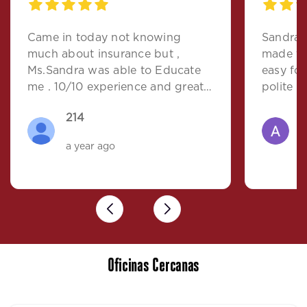
Came in today not knowing
Sandra 
much about insurance but ,
made th
Ms.Sandra was able to Educate
easy for
me . 10/10 experience and great
polite a
attitude!
recomm
214
a year ago
a
Previous
Next
Oficinas Cercanas