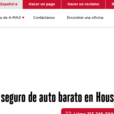
Español
Español
Hacer un pago
Hacer un reclamo
R
ca de A-MAX
Contáctanos
Encontrar una oficina
Get Directions
Send an Email
ocation Details
seguro de auto barato en Hous