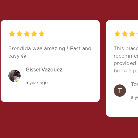
Erendida waa amazing ! Fast and
This place
easy 😊
recommend
provided 
Gissel Vazquez
bring a p
agent tha
a year ago
To
helpful &
important 
a y
surely be
these guys