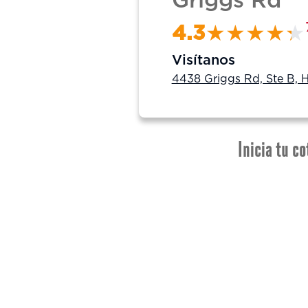
Griggs Rd
4.3
Visítanos
4438 Griggs Rd, Ste B, 
Inicia tu co