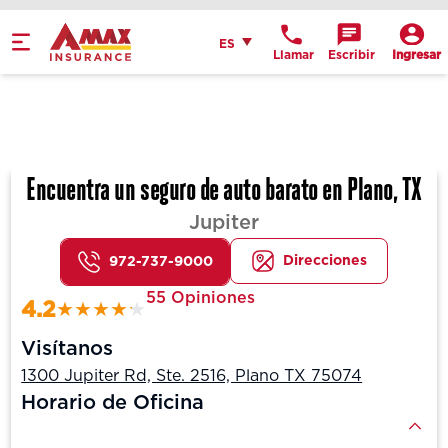
Español
ES
Llamar
Escribir
Ingresar
Get Directions
Send an Email
Location Details
Encuentra un seguro de auto barato en Plano, TX
Jupiter
Direcciones
972-737-9000
55 Opiniones
4.2
Visítanos
1300 Jupiter Rd, Ste. 2516, Plano TX 75074
Horario de Oficina