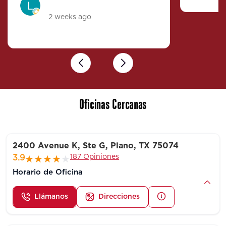
I fully recommend this location
2 weeks ago
for your auto and renters
insurance needs.
Previous
Next
Oficinas Cercanas
2400 Avenue K, Ste G, Plano, TX 75074
187 Opiniones
3.9
Horario de Oficina
Llámanos
Direcciones