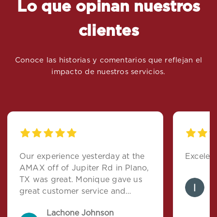
Lo que opinan nuestros
clientes
Conoce las historias y comentarios que reflejan el
impacto de nuestros servicios.
Our experience yesterday at the
Excelent
AMAX off of Jupiter Rd in Plano,
I
TX was great. Monique gave us
great customer service and
a
provided all the information we
Lachone Johnson
needed to get our policy started.