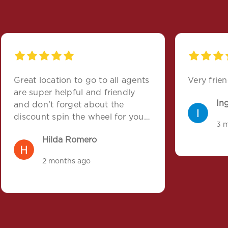
Great location to go to all agents
Very frien
are super helpful and friendly
In
and don’t forget about the
discount spin the wheel for your
3 
down payments love this location
Hilda Romero
2 months ago