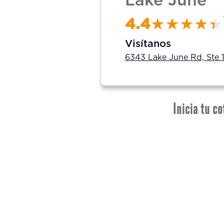
Lake June
4.4
Visítanos
6343 Lake June Rd, Ste 1
Inicia tu co