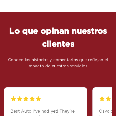
Lo que opinan nuestros
clientes
Conoce las historias y comentarios que reflejan el
impacto de nuestros servicios.
Best Auto I've had yet! They're
Osvaldo