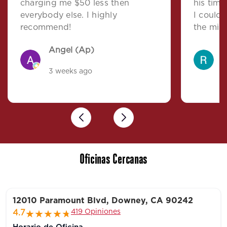
charging me $50 less then
his time
everybody else. I highly
I could
recommend!
the mis
other a
Angel (Ap)
R
clear be
impaired
3 weeks ago
a
All aro
working
Osvaldo
Previous
Next
Oficinas Cercanas
12010 Paramount Blvd, Downey, CA 90242
419 Opiniones
4.7