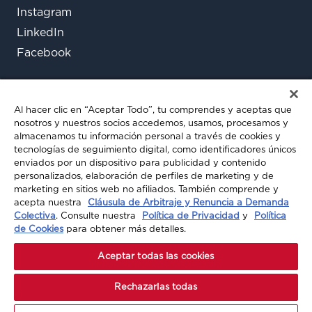
Instagram
LinkedIn
Facebook
Al hacer clic en “Aceptar Todo”, tu comprendes y aceptas que
nosotros y nuestros socios accedemos, usamos, procesamos y
almacenamos tu información personal a través de cookies y
tecnologías de seguimiento digital, como identificadores únicos
enviados por un dispositivo para publicidad y contenido
¿Aún tienes preguntas?
personalizados, elaboración de perfiles de marketing y de
marketing en sitios web no afiliados. También comprende y
Chatea con nosotros
acepta nuestra
Cláusula de Arbitraje y Renuncia a Demanda
Colectiva
. Consulte nuestra
Política de Privacidad
y
Política
de Cookies
para obtener más detalles.
© 2026 A-MAX INSURANCE. TODOS LOS
Aceptar todas las cookies
DERECHOS RESERVADOS
Rechazarlas todas