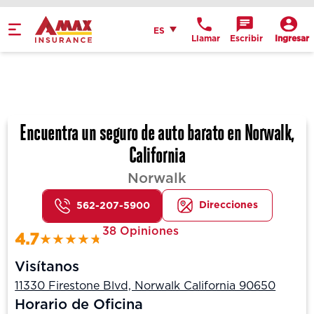
Español
ES
Llamar
Escribir
Ingresar
Get Directions
Send an Email
Location Details
Encuentra un seguro de auto barato en Norwalk,
California
Norwalk
Direcciones
562-207-5900
38 Opiniones
4.7
Visítanos
11330 Firestone Blvd, Norwalk California 90650
Horario de Oficina