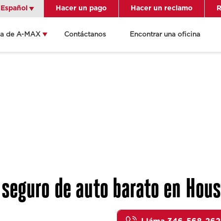
Español
Español
Hacer un pago
Hacer un reclamo
R
ca de A-MAX
Contáctanos
Encontrar una oficina
Get Directions
Send an Email
ocation Details
seguro de auto barato en Hous