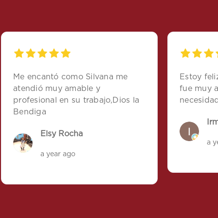
Me encantó como Silvana me
Estoy feli
atendió muy amable y
fue muy a
profesional en su trabajo,Dios la
necesidad
Bendiga
Ir
Elsy Rocha
a y
a year ago