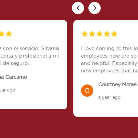
Previous
Next
z con el servicio, Silvana
I love coming to this l
tenta y profesional a mi
employees here are so 
 de seguro.
and helpful! Especially
new employees that h
ma Carcamo
out today! Silvana is tr
Courtney Mcrae
amazing and makes thi
ear ago
even better!
a year ago