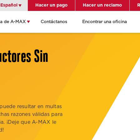
Español
Español
Hacer un pago
Hacer un reclamo
R
ca de A-MAX
Contáctanos
Encontrar una oficina
én indicaciones
ame a la oficina
uctores Sin
lles de la
cación
 puede resultar en multas
chas razones válidas para
cia. ¡Deje que A-MAX le
d!