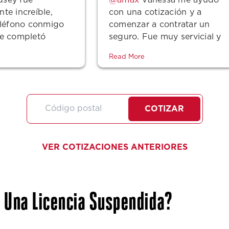
dsey fue
Vanessa me ayudó
te increíble,
con una cotización y a
eléfono conmigo
comenzar a contratar un
se completó
seguro. Fue muy servicial y
ceso y fue muy
me dio una oferta increíble.
Read More
más, ¡las tarifas
Fue muy amable y muy
ables! Si
servicial.
daría 10
ero creo que los
COTIZAR
ré
te.
VER COTIZACIONES ANTERIORES
 Una Licencia Suspendida?