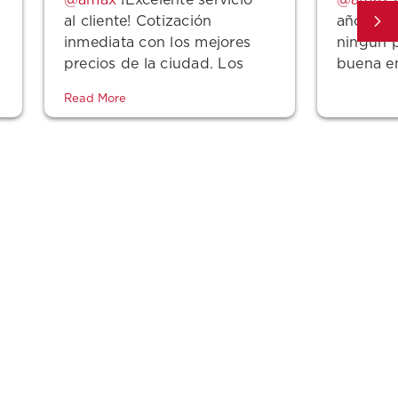
¡Excelente servicio
L
al cliente! Cotización
años con
inmediata con los mejores
ningún 
precios de la ciudad. Los
buena e
tengo desde hace unos seis
Read More
años y siempre están
dispuestos a ayudar y darte
la mejor oferta.