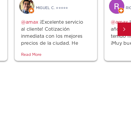
MIGUEL C. ⭐⭐⭐⭐⭐
RI
¡Excelente servicio
L
al cliente! Cotización
años con
inmediata con los mejores
tenido 
precios de la ciudad. He
¡Muy bu
estado con ellos durante
Read More