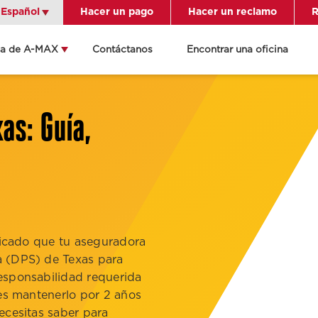
Español
Español
Hacer un pago
Hacer un reclamo
R
ca de A-MAX
Contáctanos
Encontrar una oficina
én indicaciones
ame a la oficina
as: Guía,
lles de la
cación
ficado que tu aseguradora
a (DPS) de Texas para
esponsabilidad requerida
bes mantenerlo por 2 años
ecesitas saber para