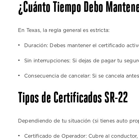
¿Cuánto Tiempo Debo Mantene
necesitemos. ¡Gracias,
Stephanie! ¡Necesitamos
más personas como tú en
el mundo del servicio al
En Texas, la regla general es estricta:
cliente!
Duración: Debes mantener el certificado activ
Sin interrupciones: Si dejas de pagar tu segur
Consecuencia de cancelar: Si se cancela antes 
Tipos de Certificados SR-22
Dependiendo de tu situación (si tienes auto propi
Certificado de Operador: Cubre al conductor, 