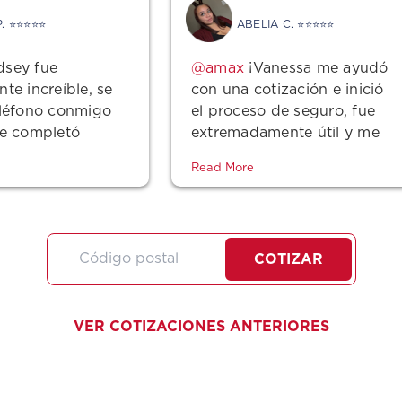
P. ⭐⭐⭐⭐⭐
ABELIA C. ⭐⭐⭐⭐⭐
dsey fue
¡Vanessa me ayudó
te increíble, se
con una cotización e inició
eléfono conmigo
el proceso de seguro, fue
se completó
extremadamente útil y me
ceso y fue muy
dio un trato increíble! ¡Ella
Read More
COTIZAR
VER COTIZACIONES ANTERIORES