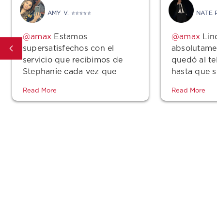
AMY V. ⭐⭐⭐⭐⭐
NATE 
Estamos
Lin
supersatisfechos con el
absolutamen
servicio que recibimos de
quedó al t
Stephanie cada vez que
hasta que 
necesitamos una
todo el pro
Read More
Read More
cotización, hacer un pago o
incluso hacer una simple
pregunta... Ella es
superamable, muy
profesional, ¿y mencioné
que es muy minuciosa
sobre cualquier
información que nos
brinde? Siento que ella
siempre hace la milla extra
sin importar el servicio que