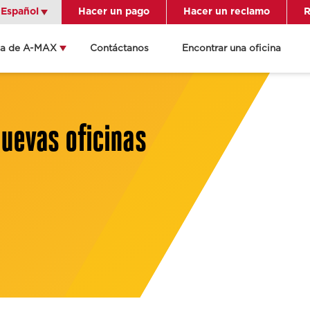
Español
Español
Hacer un pago
Hacer un reclamo
R
ca de A-MAX
Contáctanos
Encontrar una oficina
én indicaciones
ame a la oficina
lles de la
uevas oficinas
cación