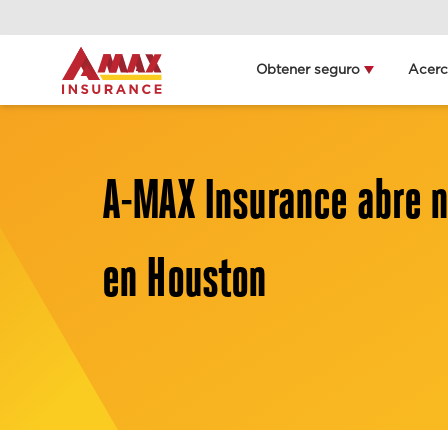
Home
Obtener seguro
Acer
Obt
ll
Deta
A-MAX Insurance abre n
ubi
en Houston