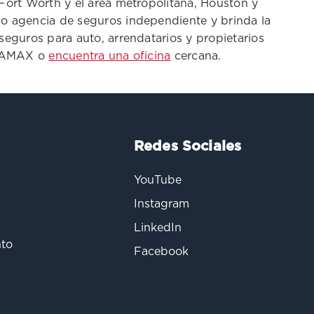
Fort Worth y el área metropolitana, Houston y
como agencia de seguros independiente y brinda la
seguros para auto, arrendatarios y propietarios
21-AMAX o
encuentra una oficina
cercana.
Redes Sociales
YouTube
Instagram
LinkedIn
nto
Facebook