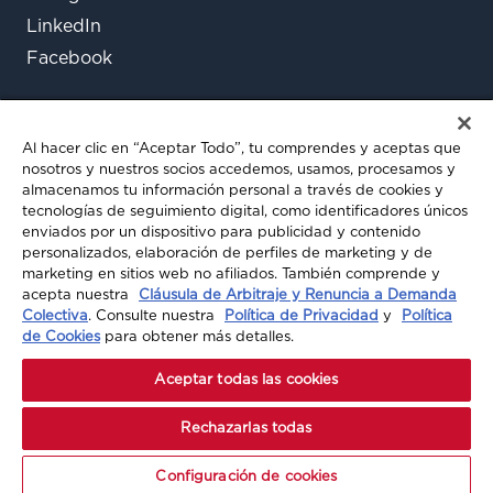
LinkedIn
Facebook
Al hacer clic en “Aceptar Todo”, tu comprendes y aceptas que
nosotros y nuestros socios accedemos, usamos, procesamos y
almacenamos tu información personal a través de cookies y
tecnologías de seguimiento digital, como identificadores únicos
enviados por un dispositivo para publicidad y contenido
¿Aún tienes preguntas?
personalizados, elaboración de perfiles de marketing y de
marketing en sitios web no afiliados. También comprende y
Chatea con nosotros
acepta nuestra
Cláusula de Arbitraje y Renuncia a Demanda
Colectiva
. Consulte nuestra
Política de Privacidad
y
Política
de Cookies
para obtener más detalles.
© 2026 A-MAX INSURANCE. TODOS LOS
Aceptar todas las cookies
DERECHOS RESERVADOS
Rechazarlas todas
Configuración de cookies