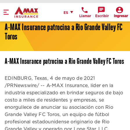
Home
Español
ES
Llamar
Escribir
Ingresar
Obtén indicaciones
A-MAX Insurance patrocina a Rio Grande Valley FC
Toros
llame a la oficina
Detalles de la
ubicación
A-MAX Insurance patrocina a Rio Grande Valley FC Toros
EDINBURG, Texas, 4 de mayo de 2021
/PRNewswire/ -- A-MAX Insurance, líder en la
industria especializado en brindar seguros de bajo
costo a miles de residentes y empresas, se
enorgullece de anunciar su asociación con Rio
Grande Valley FC Toros, un equipo de fútbol
profesional estadounidense originario de Rio
Grande Valley y operado por Lone Star, LLC.