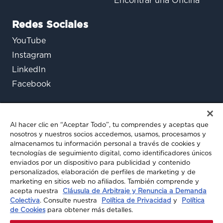
Encontrar una Oficina
Redes Sociales
YouTube
Instagram
LinkedIn
Facebook
Al hacer clic en “Aceptar Todo”, tu comprendes y aceptas que
nosotros y nuestros socios accedemos, usamos, procesamos y
almacenamos tu información personal a través de cookies y
tecnologías de seguimiento digital, como identificadores únicos
enviados por un dispositivo para publicidad y contenido
¿Aún tienes preguntas?
personalizados, elaboración de perfiles de marketing y de
marketing en sitios web no afiliados. También comprende y
Chatea con nosotros
acepta nuestra
Cláusula de Arbitraje y Renuncia a Demanda
Colectiva
. Consulte nuestra
Política de Privacidad
y
Política
de Cookies
para obtener más detalles.
© 2026 A-MAX INSURANCE. TODOS LOS