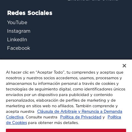
Redes Sociales
YouTube
Instagram
LinkedIn
Facebook
Al hacer clic en “Aceptar Todo”, tu comprendes y aceptas que
nosotros y nuestros socios accedemos, usamos, procesamos y
almacenamos tu información personal a través de cookies y
tecnologías de seguimiento digital, como identificadores únicos
enviados por un dispositivo para publicidad y contenido
¿Aún tienes preguntas?
personalizados, elaboración de perfiles de marketing y de
marketing en sitios web no afiliados. También comprende y
Chatea con nosotros
acepta nuestra
Cláusula de Arbitraje y Renuncia a Demanda
Colectiva
. Consulte nuestra
Política de Privacidad
y
Política
de Cookies
para obtener más detalles.
© 2026 A-MAX INSURANCE. TODOS LOS