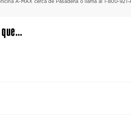
 oficina A-MAX cerca de Pasadena o llama al 1-800-921
a que…