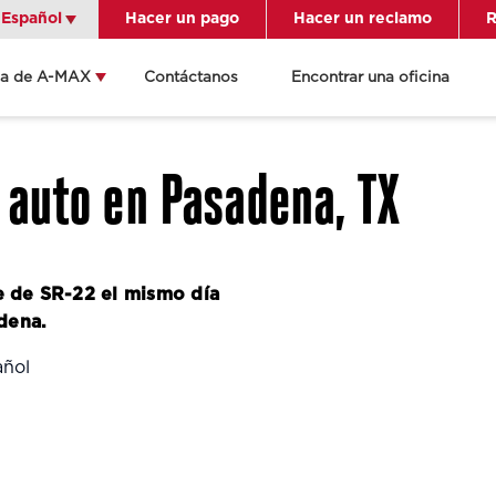
Español
Español
Hacer un pago
Hacer un reclamo
R
ca de A-MAX
Contáctanos
Encontrar una oficina
én indicaciones
ame a la oficina
 auto en Pasadena, TX
lles de la
cación
e de SR-22 el mismo día
dena.
añol