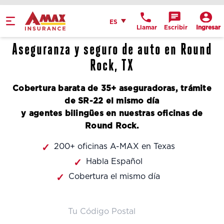
Home
Español
ES
Llamar
Escribir
Ingresar
Obtén indicaciones
Aseguranza y seguro de auto en Round
llame a la oficina
Rock, TX
Detalles de la
Cobertura barata de 35+ aseguradoras, trámite
ubicación
de SR-22 el mismo día
y agentes bilingües en nuestras oficinas de
Round Rock.
200+ oficinas A-MAX en Texas
Habla Español
Cobertura el mismo día