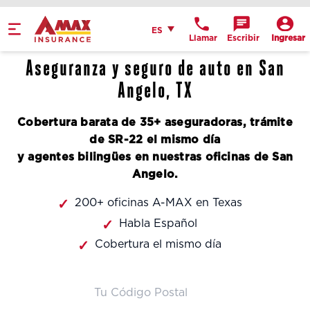
Home
Español
ES
Llamar
Escribir
Ingresar
Obtén indicaciones
Aseguranza y seguro de auto en San
llame a la oficina
Angelo, TX
Detalles de la
Cobertura barata de 35+ aseguradoras, trámite
ubicación
de SR-22 el mismo día
y agentes bilingües en nuestras oficinas de San
Angelo.
200+ oficinas A-MAX en Texas
Habla Español
Cobertura el mismo día