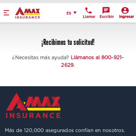
Home
Español
ES
Llamar
Escribir
Ingresar
Obtén indicaciones
llame a la oficina
¡Recibimos tu solicitud!
Detalles de la
ubicación
¿Necesitas más ayuda?
Llámanos al 800-921-
2629
.
Más de 120,000 asegurados confían en nosotros.