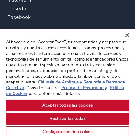
LinkedIn
Facebook
Al hacer clic en “Aceptar Todo”, tu comprendes y aceptas que
nosotros y nuestros socios accedemos, usamos, procesamos y
almacenamos tu información personal a través de cookies y
tecnologías de seguimiento digital, como identificadores únicos
enviados por un dispositivo para publicidad y contenido
¿Aún tienes preguntas?
personalizados, elaboración de perfiles de marketing y de
marketing en sitios web no afiliados. También comprende y
Chatea con nosotros
acepta nuestra
Cláusula de Arbitraje y Renuncia a Demanda
Colectiva
. Consulte nuestra
Política de Privacidad
y
Política
de Cookies
para obtener más detalles.
© 2026 A-MAX INSURANCE. TODOS LOS
Aceptar todas las cookies
DERECHOS RESERVADOS
Rechazarlas todas
Configuración de cookies