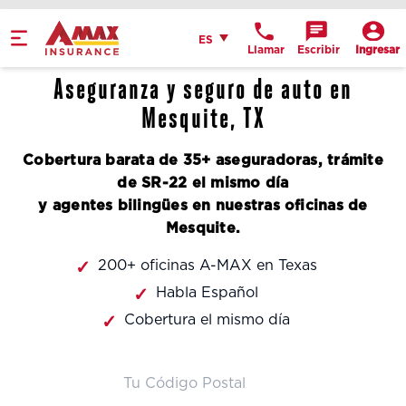
Home
Español
ES
Llamar
Escribir
Ingresar
Obtén indicaciones
Aseguranza y seguro de auto en
llame a la oficina
Mesquite, TX
Detalles de la
Cobertura barata de 35+ aseguradoras, trámite
ubicación
de SR-22 el mismo día
y agentes bilingües en nuestras oficinas de
Mesquite.
200+ oficinas A-MAX en Texas
Habla Español
Cobertura el mismo día